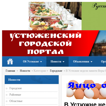
Устюженский
Городской
портал
Об Устюжне
Новости
Объявления
Орг
Главная
Новости
Категории
Городские
В Устюжне неделя памяти Веры 
Новости
Городские
Районные
Областные
В Устюжне не