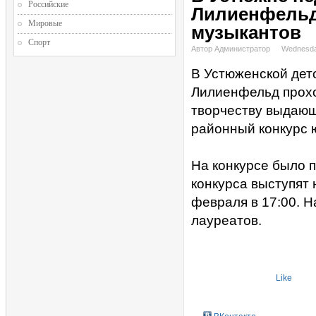
Российские
Лилиенфельд
Мировые
музыкантов
Спорт
Автор Администратор
Wednesda
В Устюженской дет
Лилиенфельд прохо
творчеству выдающ
районный конкурс 
На конкурсе было 
конкурса выступят 
февраля в 17:00. Н
лауреатов.
Like