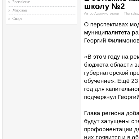
Российские
школу №2
Мировые
Автор Администратор
Thursday,
Спорт
О перспективах мо
муниципалитета ра
Георгий Филимонов 
«В этом году на р
бюджета области в
губернаторской пр
обучение». Ещё 23
год для капительно
подчеркнул Георги
Глава региона доба
будут запущены сп
профориентации дет
них появится и в 