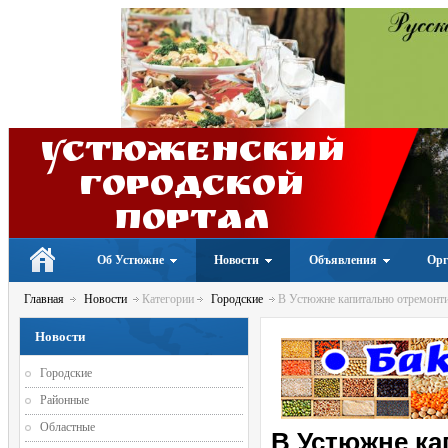
Устюженский
Городской
портал
Об Устюжне
Новости
Объявления
Орг
Главная
Новости
Категории
Городские
В Устюжне капитально отремон
Новости
Городские
Районные
Областные
В Устюжне к