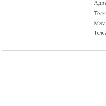
Адре
Тел/
Мег
Теле