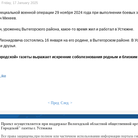
Friday, 17 January 2025
пециальной военной операции 29 ноября 2024 года при выполнении боевых з
ч Михеев.
, уроженец Вытегорского района, какое-то время жил и работал в Устюжне.
еонидовича состоялись 16 января на его родине, в Вытегорском районе. В 
 и друзья.
ородской» газеты выражает искренние соболезнования родным и близким
Like
< Пред.
След. >
Проект осуществляется при поддержке Вологодской областной общественной 
Городской" газеты г. Устюжна
Все права защищены,при полном или частичном использовании информации портала ги