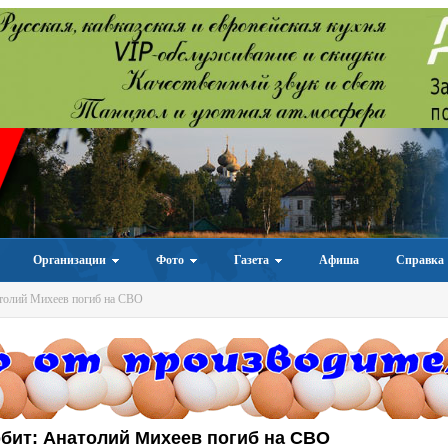
Организации
Фото
Газета
Афиша
Справка
толий Михеев погиб на СВО
бит: Анатолий Михеев погиб на СВО