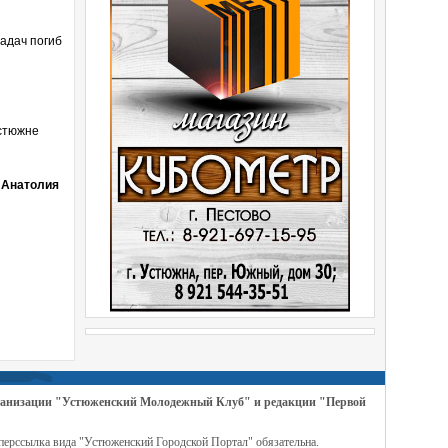
адач погиб
Устюжне
 Анатолия
организации "Устюженский Молодежный Клуб" и редакции "Первой
перссылка вида "Устюженский Городской Портал" обязательна.