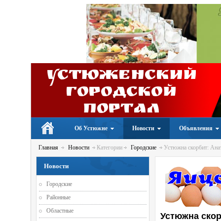
Устюженский
Городской
портал
Об Устюжне
Новости
Объявления
Главная
Новости
Категории
Городские
Устюжна скорбит: Ана
Новости
Городские
Районные
Областные
Устюжна скор