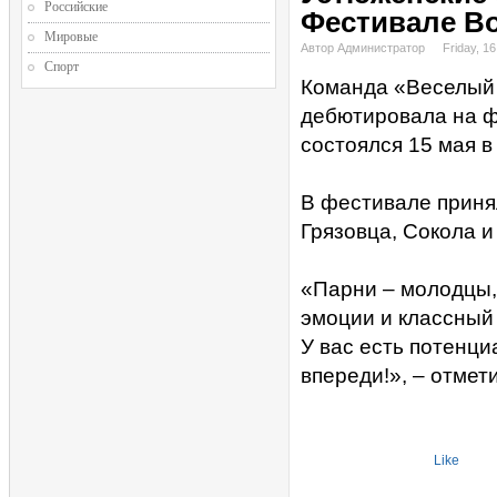
Российские
Фестивале В
Мировые
Автор Администратор
Friday, 1
Спорт
Команда «Веселый 
дебютировала на ф
состоялся 15 мая в
В фестивале приня
Грязовца, Сокола и
«Парни – молодцы,
эмоции и классный
У вас есть потенци
впереди!», – отмет
Like