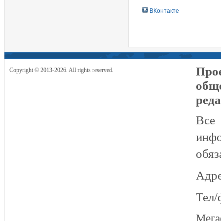
ВКонтакте
Прое
Copyright © 2013-2026. All rights reserved.
общ
реда
Все
инфо
обяз
Адре
Тел/
Мег