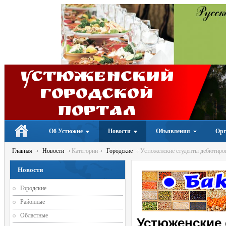
Устюженский
Городской
портал
Об Устюжне
Новости
Объявления
Орг
Главная
Новости
Категории
Городские
Устюженские студенты дебютиров
Новости
Городские
Районные
Областные
Устюженские