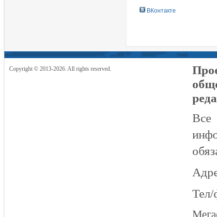
ВКонтакте
Прое
Copyright © 2013-2026. All rights reserved.
общ
реда
Все
инфо
обяз
Адре
Тел/
Мег