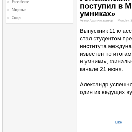
Российские
поступил в М
Мировые
умниках»
Спорт
Автор Администратор
Monday, 
Выпускник 11 клас
стал студентом пр
института междуна
известен по итога
и умники», финаль
канале 21 июня.
Александр успешно
один из ведущих ву
Like