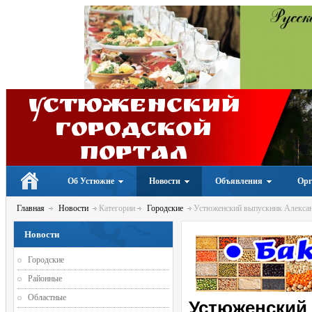
Устюженский
Городской
портал
Об Устюжне
Новости
Объявления
Орг
Главная
Новости
Категории
Городские
Устюженский выпускник Алексан
Новости
Городские
Районные
Областные
Устюженский