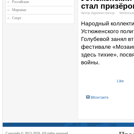
Российские
стал призёро
Мировые
Автор Администратор
Wednesda
Спорт
Народный коллекти
Устюженского поли
Голубевой занял в
фестивале «Мозаик
здесь тихие», пос
войны.
Like
ВКонтакте
Copyright © 2013-2026. All rights reserved.