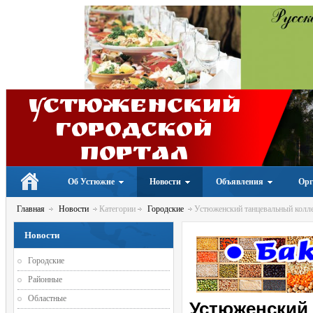
Устюженский
Городской
портал
Об Устюжне
Новости
Объявления
Орг
Главная
Новости
Категории
Городские
Устюженский танцевальный колле
Новости
Городские
Районные
Областные
Устюженский 