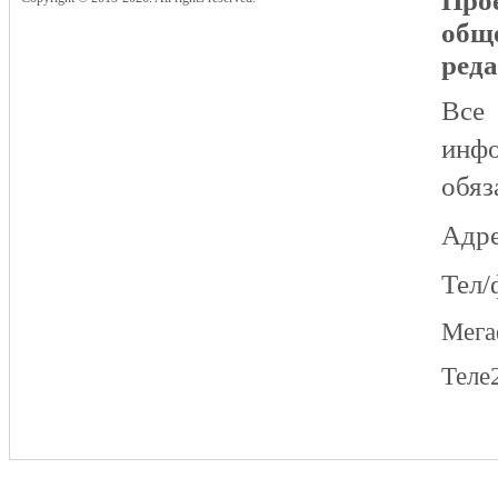
Прое
общ
реда
Все
инфо
обяз
Адре
Тел/
Мег
Теле