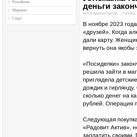
Российские
деньги закон
Мировые
Автор Администратор
Tuesday,
Спорт
В ноябре 2023 год
«друзей». Когда ал
дали карту. Женщин
вернуть она якобы
«Посиделки» закон
решила зайти в маг
приглядела детские
дождик и гирлянду.
сколько денег на к
рублей. Операция п
Следующая покупка
«Радовит Актив», н
заплатить своими. 