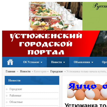
Устюженский
Городской
портал
Об Устюжне
Новости
Объявления
Орг
Главная
Новости
Категории
Городские
Устюжанка только начала кутить,
Новости
Городские
Районные
Областные
Устюжанка то