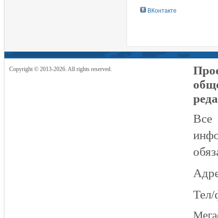
ВКонтакте
Прое
Copyright © 2013-2026. All rights reserved.
общ
реда
Все
инфо
обяз
Адре
Тел/
Мег