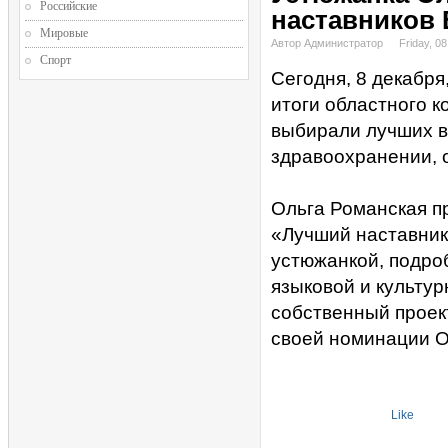
Российские
наставников 
Мировые
Автор Администратор
Friday, 0
Спорт
Сегодня, 8 декабря
итоги областного к
выбирали лучших в 
здравоохранении, 
Ольга Романская п
«Лучший наставник
устюжанкой, подро
языковой и культур
собственный проект
своей номинации О
Like