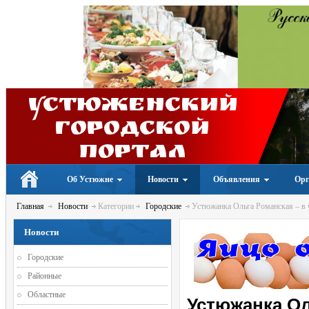
Устюженский
Городской
портал
Об Устюжне
Новости
Объявления
Орг
Главная
Новости
Категории
Городские
Устюжанка Ольга Романская – в 
Новости
Городские
Районные
Областные
Устюжанка Ол