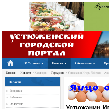
Устюженский
Городской
портал
Об Устюжне
Новости
Объявления
Орг
Главная
Новости
Категории
Городские
Устюжанин Игорь Лебедев – учас
Новости
Городские
Районные
Областные
Устюжанин Иг