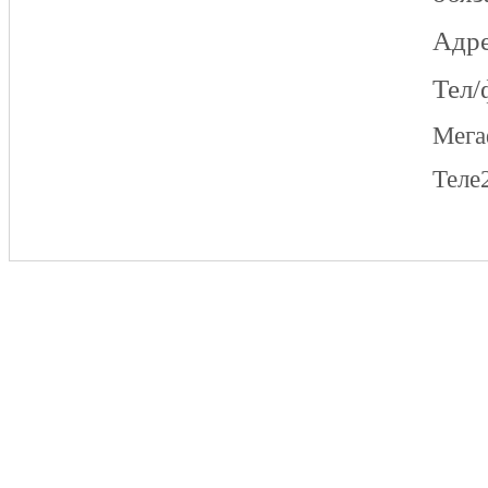
Адре
Тел/
Мег
Теле