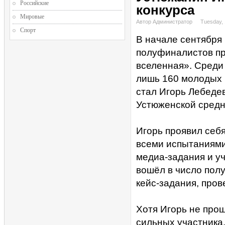
Российские
конкурса
Мировые
Автор Администратор
Tuesday,
Спорт
В начале сентября
полуфиналистов пр
вселенная». Среди 
лишь 160 молодых 
стал Игорь Лебедев
Устюженской сред
Игорь проявил себ
всеми испытаниями
медиа-задания и уч
вошёл в число пол
кейс-задания, пров
Хотя Игорь не про
сильных участника,