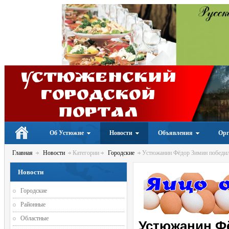
Устюженский
Городской
портал
Об Устюжне
Новости
Объявления
Орг
Главная
Новости
Категории
Городские
Устюжанин Фёдор Зимин победил 
Новости
Городские
Районные
Областные
Устюжанин Ф