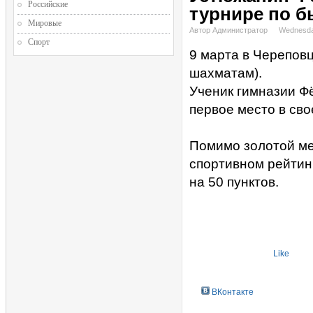
Российские
турнире по 
Мировые
Автор Администратор
Wednesda
Спорт
9 марта в Черепов
шахматам).
Ученик гимназии Ф
первое место в сво
Помимо золотой ме
спортивном рейтин
на 50 пунктов.
Like
ВКонтакте