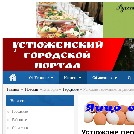
Устюженский
Городской
портал
Об Устюжне
Новости
Объявления
Орг
Главная
Новости
Категории
Городские
Устюжане переживают за даниловс
Новости
Городские
Районные
Областные
Устюжане пер