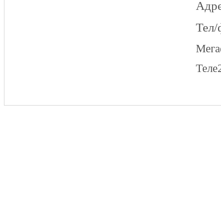
Адре
Тел/
Мег
Теле