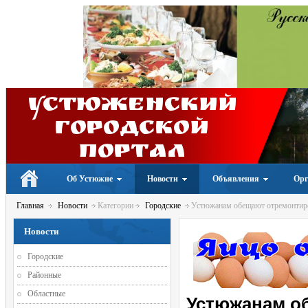
Устюженский
Городской
портал
Об Устюжне
Новости
Объявления
Орг
Главная
Новости
Категории
Городские
Устюжанам обещают отремонтиров
Новости
Городские
Районные
Областные
Устюжанам о