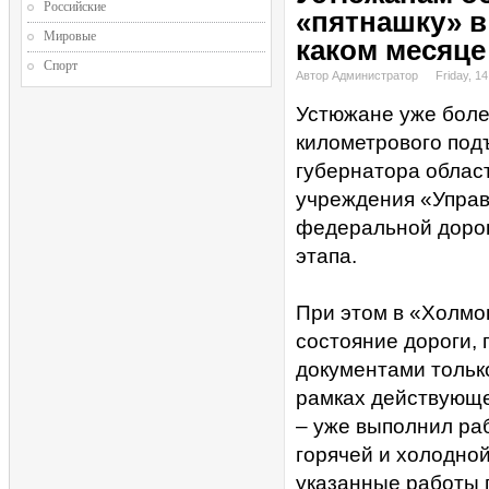
Российские
«пятнашку» в 
Мировые
каком месяце
Спорт
Автор Администратор
Friday, 1
Устюжане уже боле
километрового подъ
губернатора облас
учреждения «Управ
федеральной дорог
этапа.
При этом в «Холмо
состояние дороги, 
документами тольк
рамках действующе
– уже выполнил ра
горячей и холодно
указанные работы 