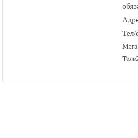
обяз
Адре
Тел/
Мег
Теле