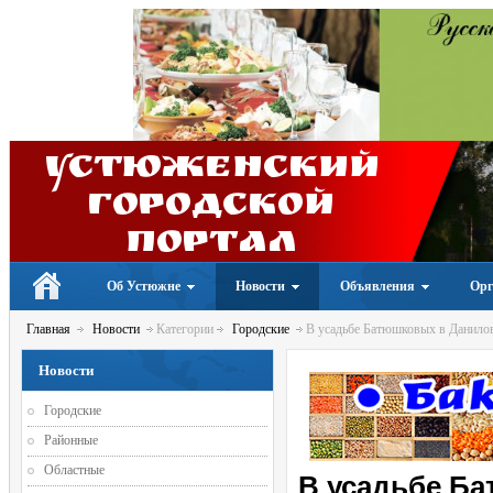
Устюженский
Городской
портал
Об Устюжне
Новости
Объявления
Орг
Главная
Новости
Категории
Городские
В усадьбе Батюшковых в Данилов
Новости
Городские
Районные
Областные
В усадьбе Б