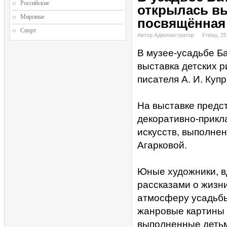
Российские
открылась вы
Мировые
посвящённая
Спорт
Автор Администратор
Friday, 25
В музее-усадьбе Б
выставка детских 
писателя А. И. Купр
На выставке предс
декоративно-прикл
искусств, выполне
Агарковой.
Юные художники, 
рассказами о жизни
атмосферу усадьбы
жанровые картины 
выполненные детьми