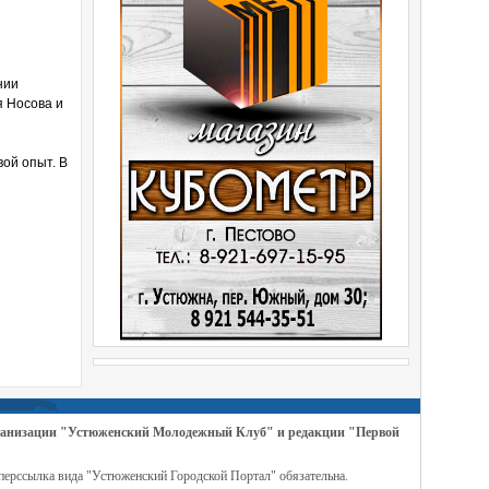
нии
я Носова и
ой опыт. В
организации "Устюженский Молодежный Клуб" и редакции "Первой
перссылка вида "Устюженский Городской Портал" обязательна.