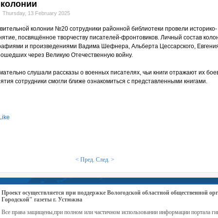
 колонии
Thursday, 13 February 2025
вительной колонии №20 сотрудники районной библиотеки провели историко-
нятие, посвящённое творчеству писателей-фронтовиков. Личный состав коло
рафиями и произведениями Вадима Шефнера, Альберта Цессарского, Евгени
рошедших через Великую Отечественную войну.
ательно слушали рассказы о военных писателях, чьи книги отражают их боев
тия сотрудники смогли ближе ознакомиться с представленными книгами.
Like
< Пред.
След. >
Проект осуществляется при поддержке Вологодской областной общественной 
Городской" газеты г. Устюжна
Все права защищены,при полном или частичном использовании информации портала ги