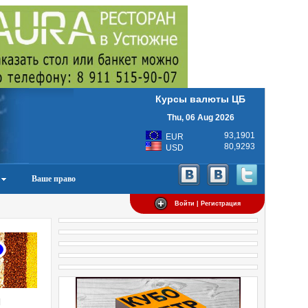
Курсы валюты ЦБ
Thu, 06 Aug 2026
93,1901
EUR
80,9293
USD
Ваше право
Войти | Регистрация
м