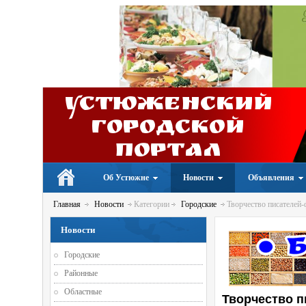
Устюженский
Городской
портал
Об Устюжне
Новости
Объявления
Главная
Новости
Категории
Городские
Творчество писателей-
Новости
Городские
Районные
Областные
Творчество п