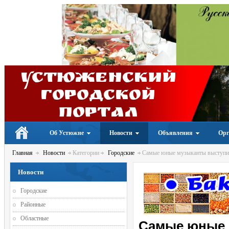
Устюженский
Городской
портал
Об Устюжне
Новости
Объявления
Орг
Главная
Новости
Категории
Городские
Самые юные музыканты выступил
Новости
Городские
Районные
Областные
Самые юные 