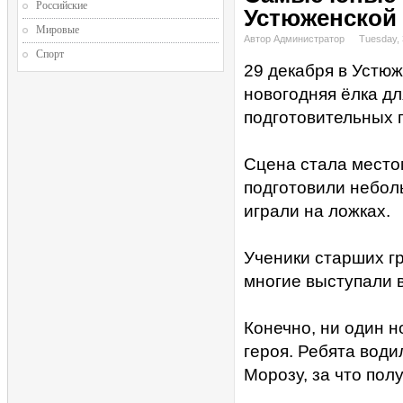
Российские
Устюженской 
Мировые
Автор Администратор
Tuesday,
Спорт
29 декабря в Устю
новогодняя ёлка д
подготовительных г
Сцена стала место
подготовили неболь
играли на ложках.
Ученики старших г
многие выступали 
Конечно, ни один н
героя. Ребята вод
Морозу, за что пол