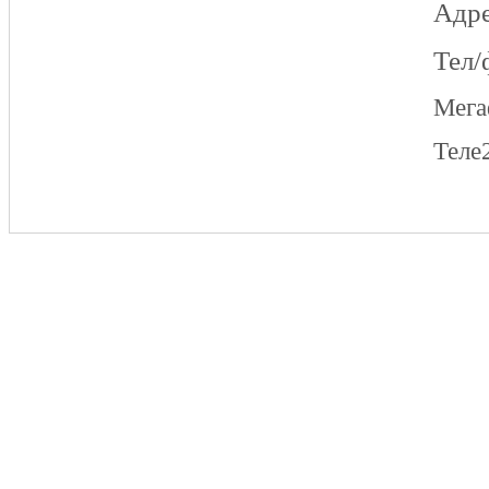
Адре
Тел/
Мег
Теле