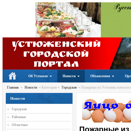
Устюженский
Городской
портал
Об Устюжне
Новости
Объявления
Орг
Главная
Новости
Категории
Городские
Пожарные из Устюжны помогли в
Новости
Городские
Районные
Областные
Пожарные из