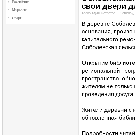
Российские
свои двери д
Мировые
Автор Администратор
Saturday,
Спорт
В деревне Соболево
основания, произо
капитального ремо
Соболевская сельс
Открытие библиоте
региональной прог
пространство, обн
жителям не только 
проведения досуга 
Жители деревни с 
обновлённая библи
Подробности читай