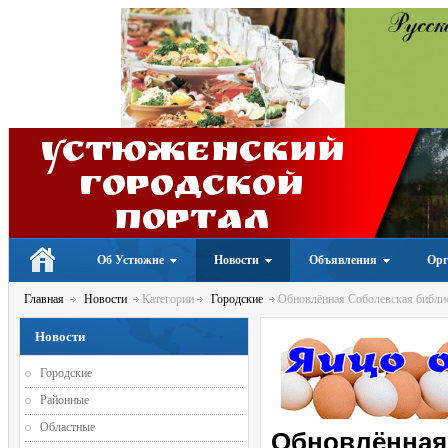
Устюженский
Городской
портал
Об Устюжне
Новости
Объявления
Орг
Главная
Новости
Категории
Городские
Обновлённая Соболевская библио
Новости
Городские
Районные
Областные
Обновлённая