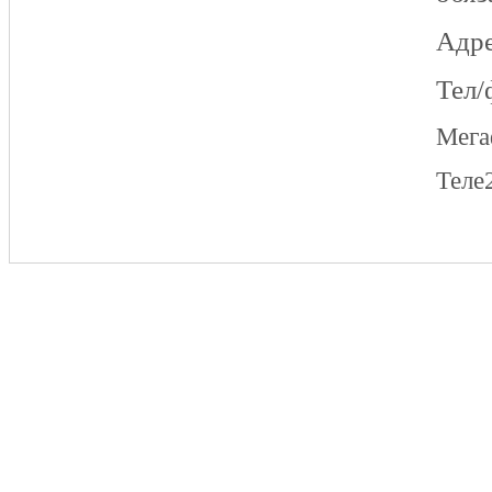
Адре
Тел/
Мег
Теле