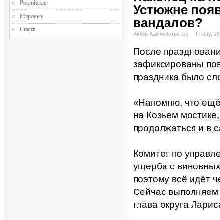
Российские
Устюжне появ
Мировые
вандалов?
Спорт
Автор Администратор
Friday, 2
После праздновани
зафиксированы пов
праздника было сл
«Напомню, что ещё
на Козьем мостике,
продолжаться и в 
Комитет по управл
ущерба с виновных 
поэтому всё идёт ч
Сейчас выполняем 
глава округа Ларис