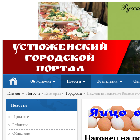
Устюженский
Городской
портал
Об Устюжне
Новости
Объявления
Орг
Главная
Новости
Категории
Городские
Наконец на подсветке Козьего мо
Новости
Городские
Районные
Областные
Наконец на п