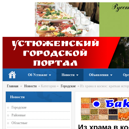
Устюженский
Городской
портал
Об Устюжне
Новости
Объявления
Орг
Главная
Новости
Категории
Городские
Из храма в космос: краткая исто
Новости
Городские
Районные
Областные
Из храма в к