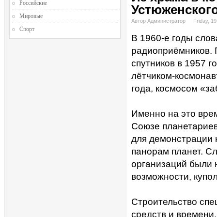
Российские
Устюженского
Мировые
Автор Администратор
Friday, 19
Спорт
В 1960-е годы слов
радиоприёмников. 
спутников в 1957 г
лётчиком-космонав
года, космосом «за
Именно на это вре
Союзе планетариев
для демонстрации 
панорам планет. Сл
организаций были 
возможности, купо
Строительство спе
средств и времени