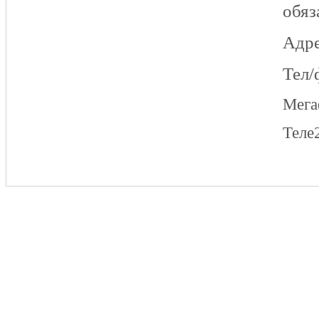
обяз
Адре
Тел/
Мег
Теле