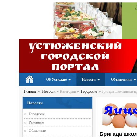
Устюженский
Городской
портал
Об Устюжне
Новости
Объявления
Главная
Новости
Категории
Городские
Бригада школьников п
Новости
Городские
Районные
Областные
Бригада школ