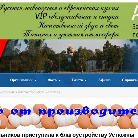
Организации
Фото
Газета
Афиша
Справка
риступила к благоустройству Устюжны
ьников приступила к благоустройству Устюжны