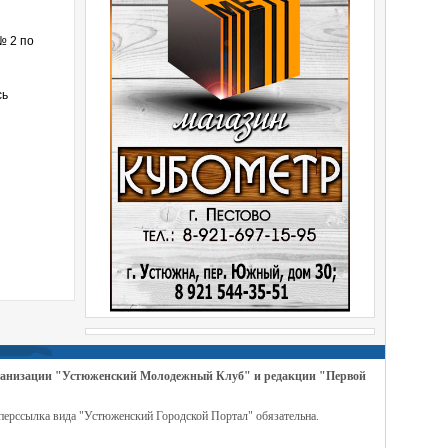
№ 2 по
сь
организации "Устюженский Молодежный Клуб" и редакции "Первой
перссылка вида "Устюженский Городской Портал" обязательна.