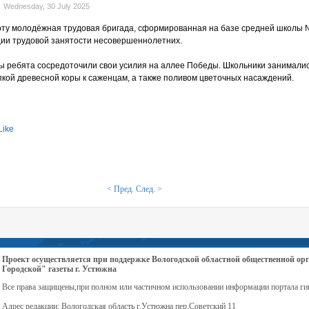
Wednesday, 30 July 2025
оту молодёжная трудовая бригада, сформированная на базе средней школы 
ии трудовой занятости несовершеннолетних.
ы ребята сосредоточили свои усилия на аллее Победы. Школьники занимали
пкой древесной коры к саженцам, а также поливом цветочных насаждений.
Like
< Пред.
След. >
Проект осуществляется при поддержке Вологодской областной общественной 
Городской" газеты г. Устюжна
Все права защищены,при полном или частичном использовании информации портала ги
Адрес редакции: Вологодская область г.Устюжна пер.Советский 11