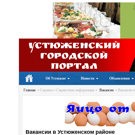
Устюженский
Городской
портал
Об Устюжне
Новости
Объявления
Главная
Справка
Справочная информация
Вакансии
Вакансии в
Вакансии в Устюженском районе