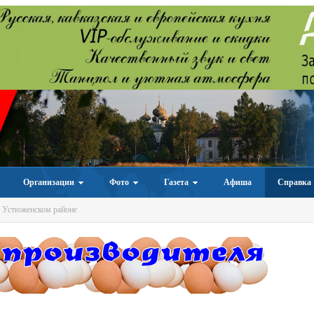
Организации
Фото
Газета
Афиша
Справка
 Устюженском районе