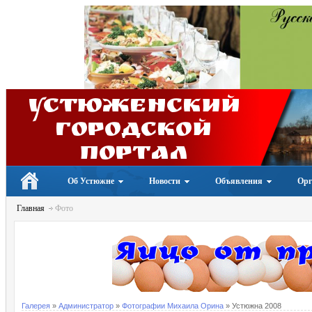
Устюженский
Городской
портал
Об Устюжне
Новости
Объявления
Орг
Главная
Фото
Галерея
»
Администратор
»
Фотографии Михаила Орина
» Устюжна 2008