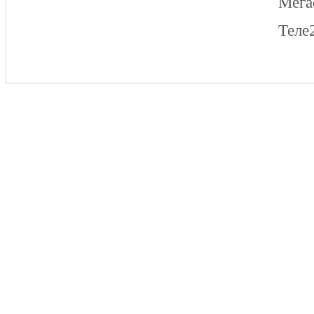
Мег
Теле