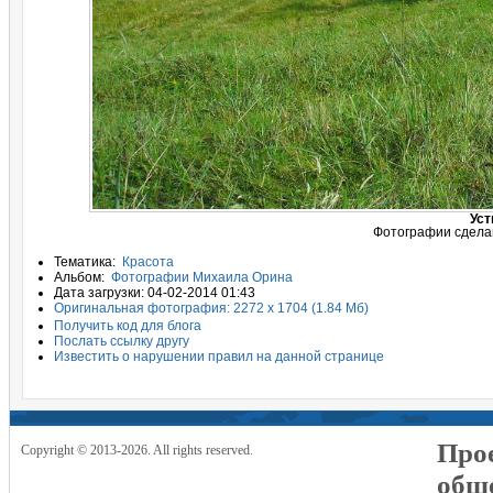
Уст
Фотографии сделан
Тематика:
Красота
Альбом:
Фотографии Михаила Орина
Дата загрузки: 04-02-2014 01:43
Оригинальная фотография: 2272 x 1704 (1.84 Мб)
Получить код для блога
Послать ссылку другу
Известить о нарушении правил на данной странице
Прое
Copyright © 2013-2026. All rights reserved.
общ