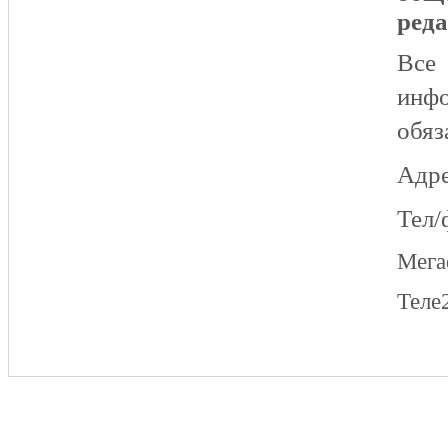
реда
Все
инфо
обяз
Адре
Тел/
Мег
Теле