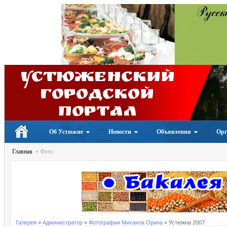
Устюженский
Городской
портал
Об Устюжне
Новости
Объявления
Орг
Главная
Фото
Галерея
»
Администратор
»
Фотографии Михаила Орина
» Устюжна 2007