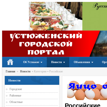
Устюженский
Городской
портал
Об Устюжне
Новости
Объявления
Орг
Главная
Новости
Категории
Российские
Новости
Городские
Районные
Областные
Российские