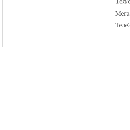
Тел/
Мег
Теле