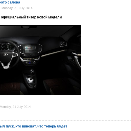
фото салона
Monday, 21 July 2014
 официальный тизер новой модели
onday, 21 July 2014
ыл пуск, кто виноват, что теперь будет