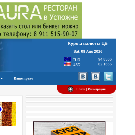
Курсы валюты ЦБ
Sat, 08 Aug 2026
94,8366
EUR
82,1665
USD
Ваше право
Войти | Регистрация