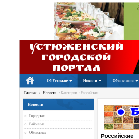
Устюженский
Городской
портал
Об Устюжне
Новости
Объявления
Главная
Новости
Категории
Российские
Новости
Городские
Районные
Областные
Российские