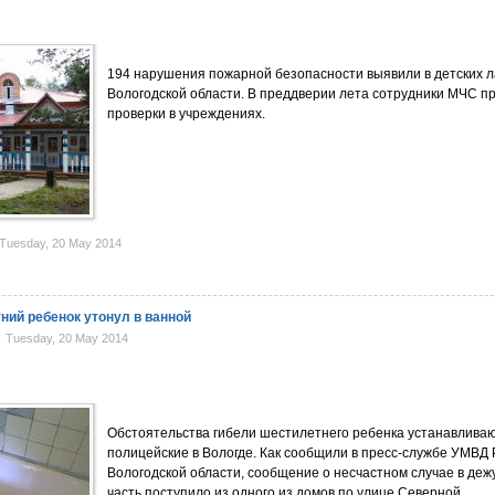
194 нарушения пожарной безопасности выявили в детских л
Вологодской области. В преддверии лета сотрудники МЧС п
проверки в учреждениях.
Tuesday, 20 May 2014
ний ребенок утонул в ванной
Tuesday, 20 May 2014
Обстоятельства гибели шестилетнего ребенка устанавлива
полицейские в Вологде. Как сообщили в пресс-службе УМВД 
Вологодской области, сообщение о несчастном случае в де
часть поступило из одного из домов по улице Северной.