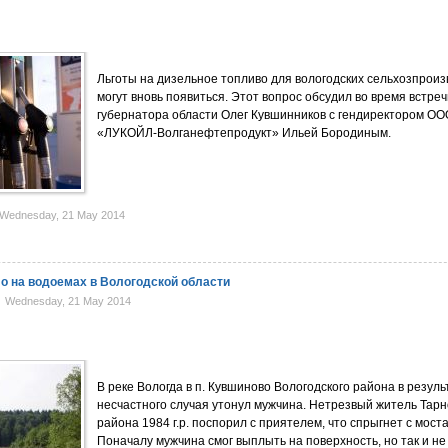
Льготы на дизельное топливо для вологодских сельхозпрои
могут вновь появиться. Этот вопрос обсудил во время встреч
губернатора области Олег Кувшинников с гендиректором ОО
«ЛУКОЙЛ-Волганефтепродукт» Ильей Бородиным.
Wednesday, 21 May 2014
ло на водоемах в Вологодской области
Wednesday, 21 May 2014
В реке Вологда в п. Кувшиново Вологодского района в резуль
несчастного случая утонул мужчина. Нетрезвый житель Тарн
района 1984 г.р. поспорил с приятелем, что спрыгнет с моста
Поначалу мужчина смог выплыть на поверхность, но так и н