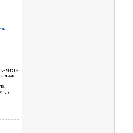
оль
 билетов и
огодская
лю.
в одну