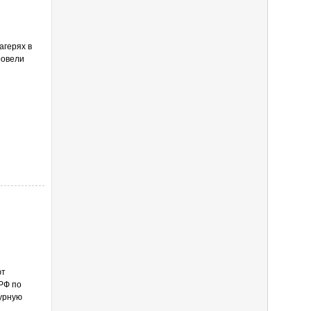
агерях в
ровели
ют
РФ по
журную