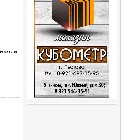
т
 кампания.