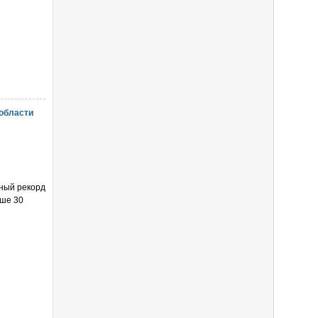
 области
рный рекорд
ыше 30