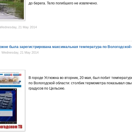
до берега. Тело погибшего не извлечено.
Wednesday, 21 May 2014
стюжне была зарегистрирована максимальная температура по Вологодской
Wednesday, 21 May 2014
В городе Устюжна во вторник, 20 мая, был побит температу
по Вологодской области: столбик термометра показывал св
градусов по Цельсию.