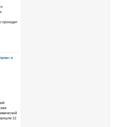
го
х
о проходит
пром» и
кий
ская
химической
 прошли 22