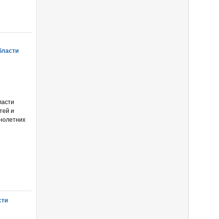
бласти
ласти
тей и
ннолетних
сти