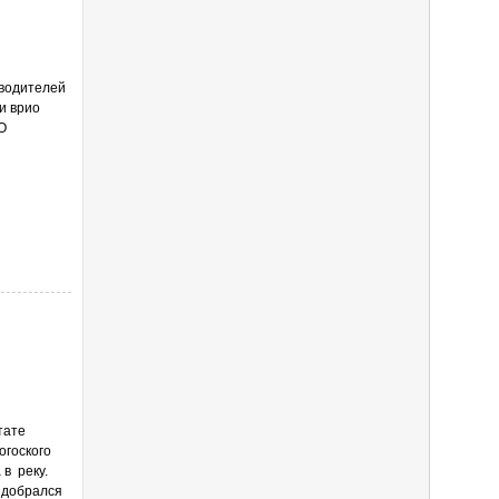
зводителей
и врио
О
тате
огоского
 в реку.
е добрался