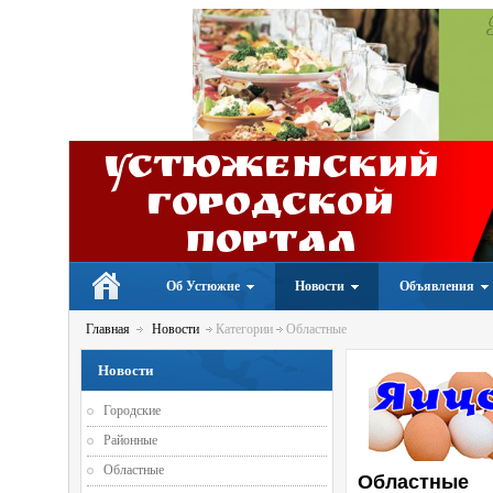
Устюженский
Городской
портал
Об Устюжне
Новости
Объявления
Главная
Новости
Категории
Областные
Новости
Городские
Районные
Областные
Областные