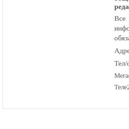
реда
Все
инфо
обяз
Адре
Тел/
Мег
Теле