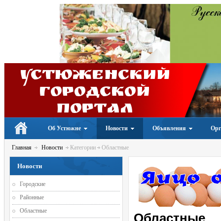
Устюженский
Городской
портал
Об Устюжне
Новости
Объявления
Орг
Главная
Новости
Категории
Областные
Новости
Городские
Районные
Областные
Областные