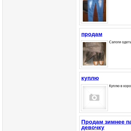
продам
Сапоги одеты
куплю
Куплю в хоро
Продам зимнее па
девочку