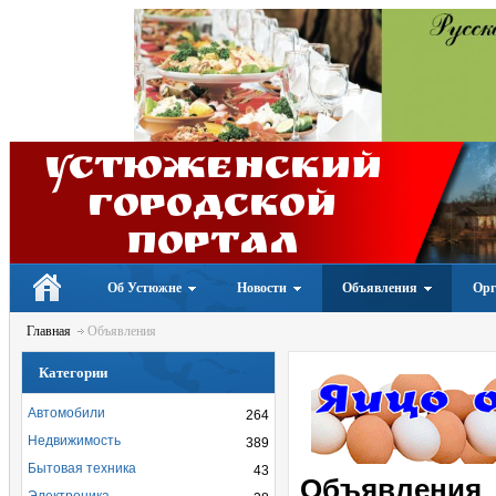
Устюженский
Городской
портал
Об Устюжне
Новости
Объявления
Орг
Главная
Объявления
Категории
Автомобили
264
Недвижимость
389
Бытовая техника
43
Объявления