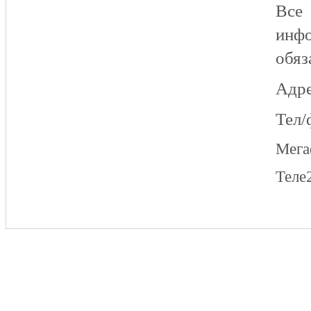
Все
инфо
обяз
Адре
Тел/
Мег
Теле