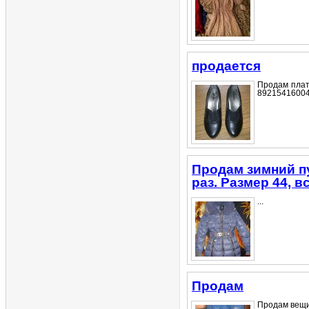
продается
Продам плать
89215416004.
Продам зимний пу
раз. Размер 44, 
...
Продам
Продам вещи 