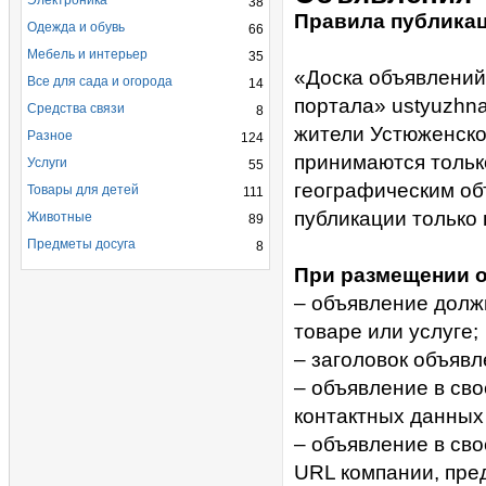
Электроника
38
Правила публика
Одежда и обувь
66
Мебель и интерьер
35
«Доска объявлений
Все для сада и огорода
14
портала» ustyuzhn
Средства связи
8
жители Устюженско
Разное
124
принимаются тольк
Услуги
55
географическим об
Товары для детей
111
публикации только 
Животные
89
Предметы досуга
8
При размещении о
– объявление долж
товаре или услуге;
– заголовок объяв
– объявление в св
контактных данных 
– объявление в св
URL компании, пре