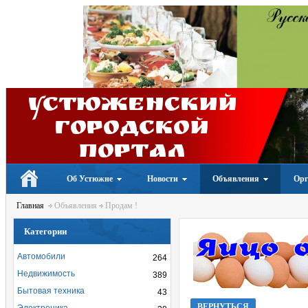
Устюженский
Городской
портал
Об Устюжне
Новости
Объявления
Орг
Главная
Объявления
Продам !
Категории
Автомобили
264
Недвижимость
389
Бытовая техника
43
ВЕРНУТЬСЯ