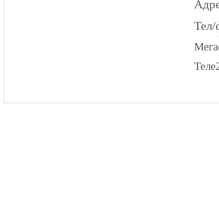
Адре
Тел/
Мег
Теле