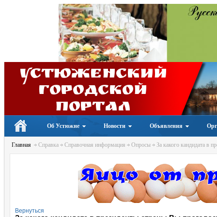
Устюженский
Городской
портал
Об Устюжне
Новости
Объявления
Орг
Главная
Справка
Справочная информация
Опросы
За какого кандидата в п
Вернуться