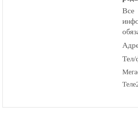
Все
инфо
обяз
Адре
Тел/
Мег
Теле