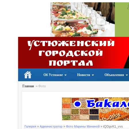
Устюженский
Городской
портал
Об Устюжне
Новости
Объявления
Главная
Фото
Галерея
»
Администратор
»
Фото Марины Мининой
» tQDgvK1_vvs