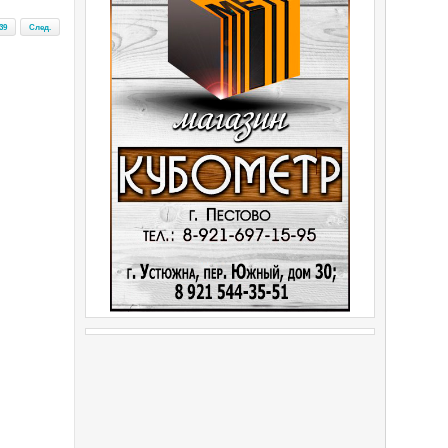
39
След.