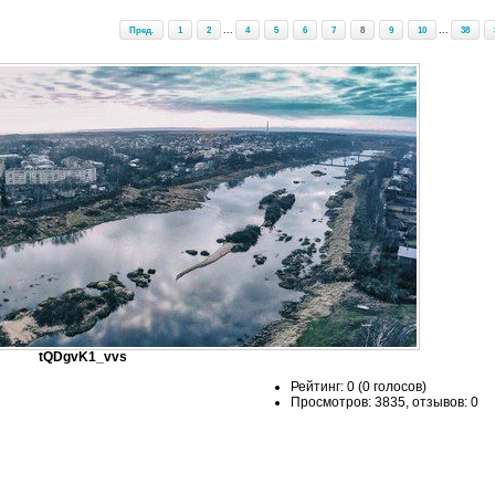
Пред.
1
2
...
4
5
6
7
8
9
10
...
38
tQDgvK1_vvs
Рейтинг: 0 (0 голосов)
Просмотров: 3835, отзывов: 0