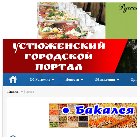
Устюженский
Городской
портал
Об Устюжне
Новости
Объявления
Орг
Главная
Газета