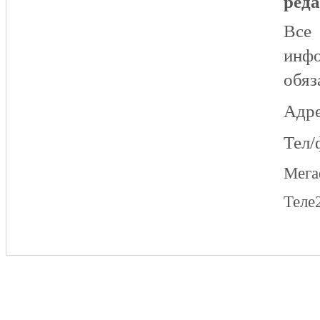
реда
Все
инфо
обяз
Адре
Тел/
Мег
Теле