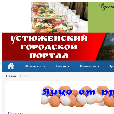
Устюженский
Городской
портал
Об Устюжне
Новости
Объявления
Орг
Главная
Газета
Газета