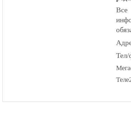
Все
инфо
обяз
Адре
Тел/
Мег
Теле