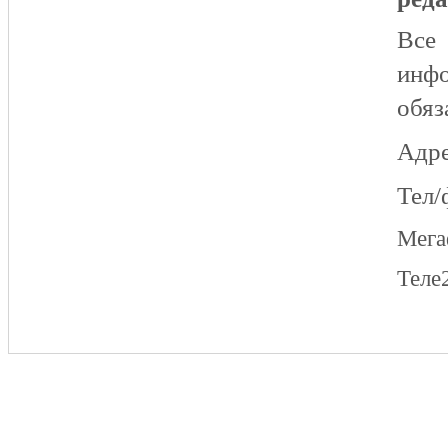
Все
инфо
обяз
Адре
Тел/
Мег
Теле