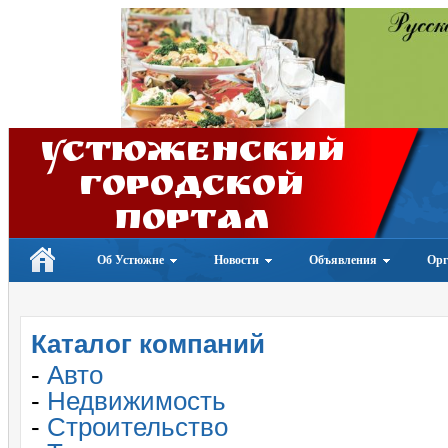
Устюженский
Городской
портал
Об Устюжне
Новости
Объявления
Орг
Каталог компаний
-
Авто
-
Недвижимость
-
Строительство