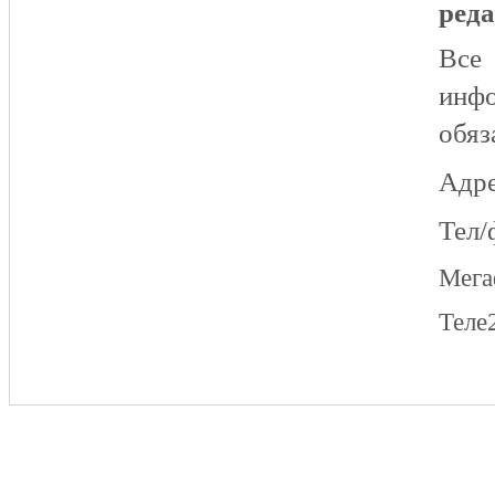
реда
Все
инфо
обяз
Адре
Тел/
Мег
Теле