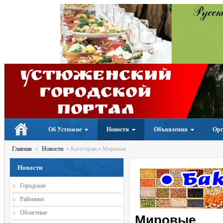
Устюженский
Городской
портал
Об Устюжне
Новости
Объявления
Орг
Главная
Новости
Категории
Мировые
Новости
Городские
Районные
Областные
Мировые