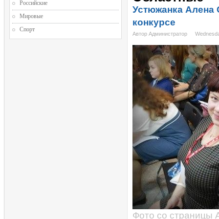
Российские
Устюжанка Алена 
Мировые
конкурсе
Спорт
Автор Администратор
Wednesda
Фото со страницы 