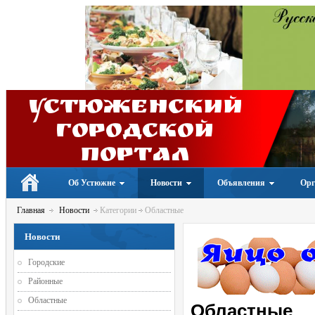
Устюженский
Городской
портал
Об Устюжне
Новости
Объявления
Орг
Главная
Новости
Категории
Областные
Новости
Городские
Районные
Областные
Областные