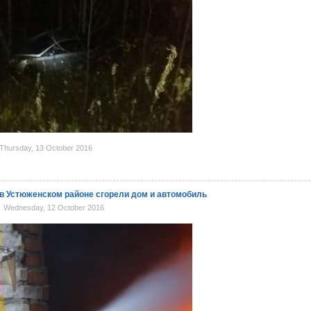
hursday, 13 October 2016
в Устюженском районе сгорели дом и автомобиль
Wednesday, 12 October 2016