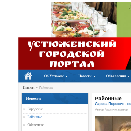
Устюженский
Городской
портал
Об Устюжне
Новости
Объявления
Главная
Районные
Районные
Новости
Лариса Порошин - н
Городские
Автор Администратор
Районные
Областные