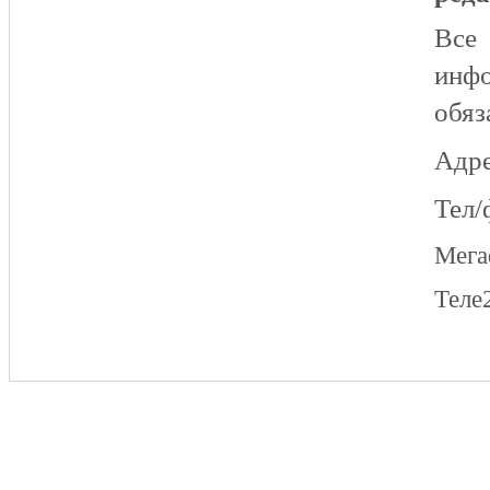
Все
инфо
обяз
Адре
Тел/
Мег
Теле