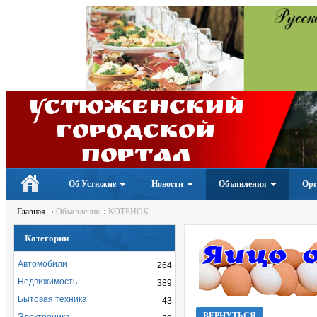
Устюженский
Городской
портал
Об Устюжне
Новости
Объявления
Орг
Главная
Объявления
КОТЁНОК
Категории
Автомобили
264
Недвижимость
389
Бытовая техника
43
ВЕРНУТЬСЯ