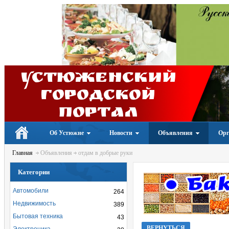
Устюженский
Городской
портал
Об Устюжне
Новости
Объявления
Орг
Главная
Объявления
отдам в добрые руки
Категории
Автомобили
264
Недвижимость
389
Бытовая техника
43
ВЕРНУТЬСЯ