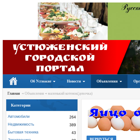
Устюженский
Городской
портал
Об Устюжне
Новости
Объявления
Орг
Главная
Объявления
маленький котенок(девочка)
Категории
Автомобили
264
Недвижимость
389
Бытовая техника
43
ВЕРНУТЬСЯ