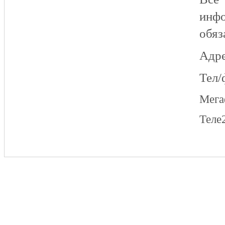
инфо
обяз
Адре
Тел/
Мег
Теле