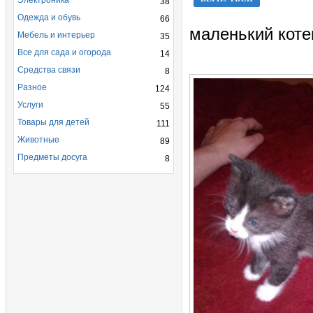
Электроника
38
Одежда и обувь
66
маленький коте
Мебель и интерьер
35
Все для сада и огорода
14
Средства связи
8
Разное
124
Услуги
55
Товары для детей
111
Животные
89
Предметы досуга
8