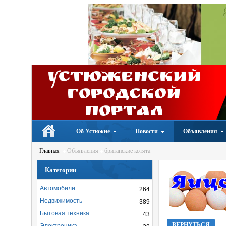
Устюженский
Городской
портал
Об Устюжне
Новости
Объявления
Главная
Объявления
британские котята
Категории
Автомобили
264
Недвижимость
389
Бытовая техника
43
ВЕРНУТЬСЯ