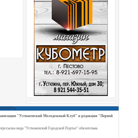
организации "Устюженский Молодежный Клуб" и редакции "Первой
перссылка вида "Устюженский Городской Портал" обязательна.