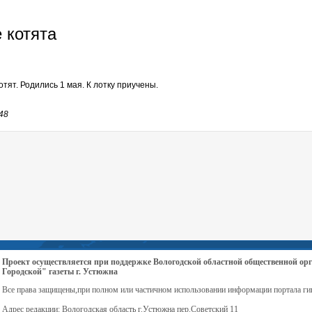
 котята
тят. Родились 1 мая. К лотку приучены.
48
Проект осуществляется при поддержке Вологодской областной общественной 
Городской" газеты г. Устюжна
Все права защищены,при полном или частичном использовании информации портала ги
Адрес редакции: Вологодская область г.Устюжна пер.Советский 11