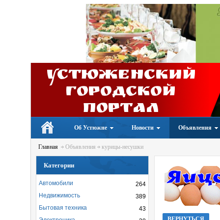
Устюженский
Городской
портал
Об Устюжне
Новости
Объявления
Главная
Объявления
курицы-несушки
Категории
Автомобили
264
Недвижимость
389
Бытовая техника
43
ВЕРНУТЬСЯ