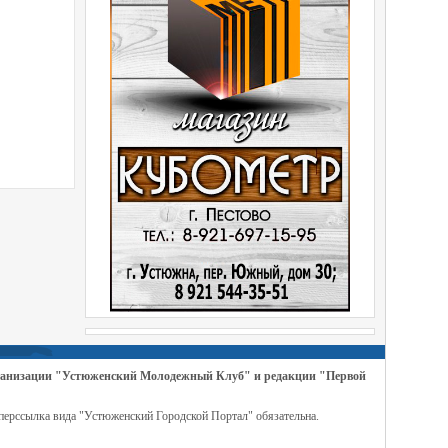
организации "Устюженский Молодежный Клуб" и редакции "Первой
перссылка вида "Устюженский Городской Портал" обязательна.