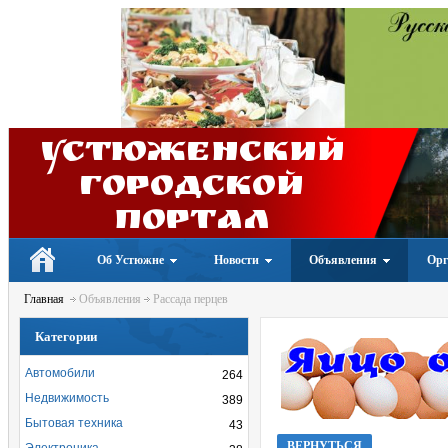
Устюженский
Городской
портал
Об Устюжне
Новости
Объявления
Орг
Главная
Объявления
Рассада перцев
Категории
Автомобили
264
Недвижимость
389
Бытовая техника
43
ВЕРНУТЬСЯ