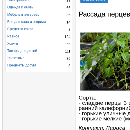
Электроника
38
Одежда и обувь
66
Рассада перце
Мебель и интерьер
35
Все для сада и огорода
14
Средства связи
8
Разное
124
Услуги
55
Товары для детей
111
Животные
89
Предметы досуга
8
Сорта:
- сладкие перцы 3 
ранний калифорний
- горькие уличные 
- горькие мелкие (
Контакт: Лариса