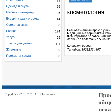
Электроника
38
Одежда и обувь
66
косметология
Мебель и интерьер
35
Все для сада и огорода
14
Средства связи
8
Безболезненный прокол ушей 
Разное
124
Медицинские серьги-иглы ,каме
8-ми каратное золотое напыл
Услуги
55
Запись по телефону с 5 июня:
Товары для детей
111
Контакт: ирина
Животные
Телефон: 89212334407
89
Предметы досуга
8
Прое
Copyright © 2013-2026. All rights reserved.
общ
реда