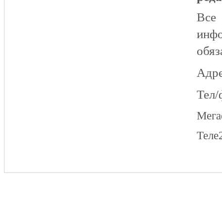
Все
инфо
обяз
Адре
Тел/
Мег
Теле