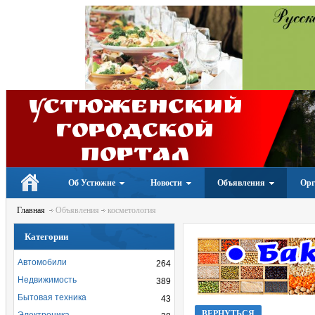
Устюженский
Городской
портал
Об Устюжне
Новости
Объявления
Орг
Главная
Объявления
косметология
Категории
Автомобили
264
Недвижимость
389
Бытовая техника
43
ВЕРНУТЬСЯ