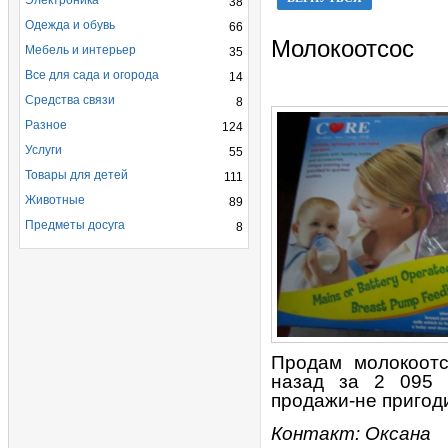
Электроника
38
Одежда и обувь
66
Молокоотсос
Мебель и интерьер
35
Все для сада и огорода
14
Средства связи
8
Разное
124
Услуги
55
Товары для детей
111
Животные
89
Предметы досуга
8
Продам молокоотс
назад за 2 095 р
продажи-не пригод
Контакт: Оксана