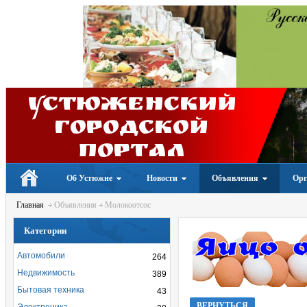
Устюженский
Городской
портал
Об Устюжне
Новости
Объявления
Орг
Главная
Объявления
Молокоотсос
Категории
Автомобили
264
Недвижимость
389
Бытовая техника
43
ВЕРНУТЬСЯ