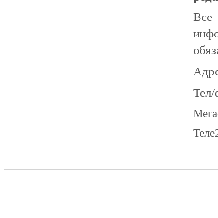
Все
инфо
обяз
Адре
Тел/
Мег
Теле