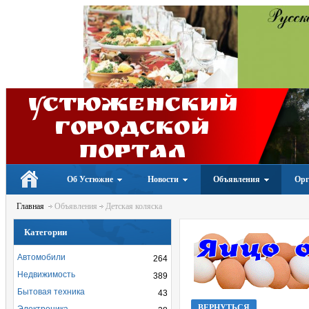
Устюженский
Городской
портал
Об Устюжне
Новости
Объявления
Орг
Главная
Объявления
Детская коляска
Категории
Автомобили
264
Недвижимость
389
Бытовая техника
43
ВЕРНУТЬСЯ