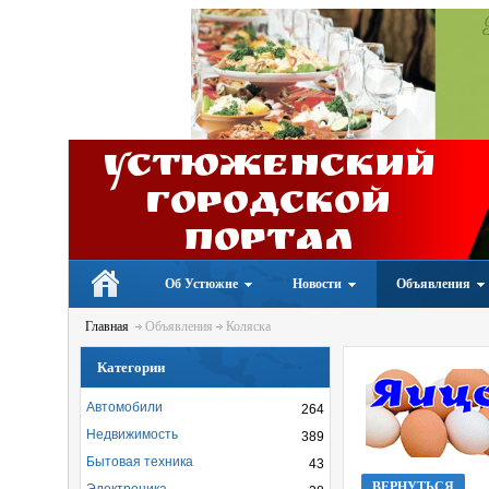
Устюженский
Городской
портал
Об Устюжне
Новости
Объявления
Главная
Объявления
Коляска
Категории
Автомобили
264
Недвижимость
389
Бытовая техника
43
ВЕРНУТЬСЯ