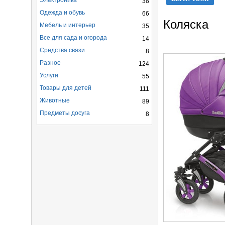
Электроника
38
Одежда и обувь
66
Коляска
Мебель и интерьер
35
Все для сада и огорода
14
Средства связи
8
Разное
124
Услуги
55
Товары для детей
111
Животные
89
Предметы досуга
8