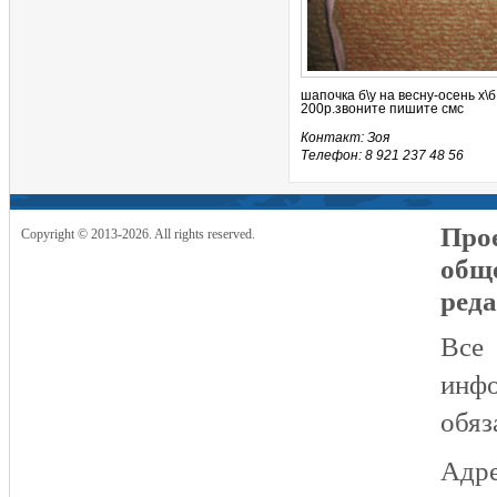
шапочка б\у на весну-осень х\
200р.звоните пишите смс
Контакт: Зоя
Телефон: 8 921 237 48 56
Прое
Copyright © 2013-2026. All rights reserved.
общ
реда
Все
инфо
обяз
Адре