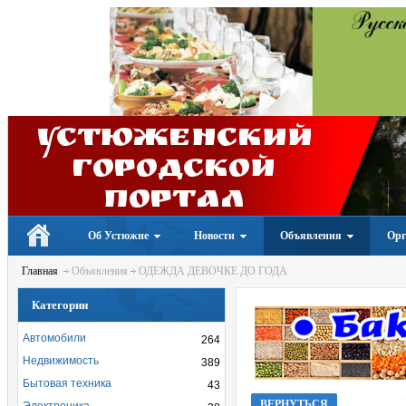
Устюженский
Городской
портал
Об Устюжне
Новости
Объявления
Орг
Главная
Объявления
ОДЕЖДА ДЕВОЧКЕ ДО ГОДА
Категории
Автомобили
264
Недвижимость
389
Бытовая техника
43
ВЕРНУТЬСЯ