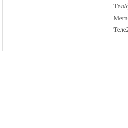
Тел/
Мег
Теле