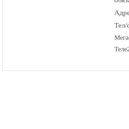
Адре
Тел/
Мег
Теле