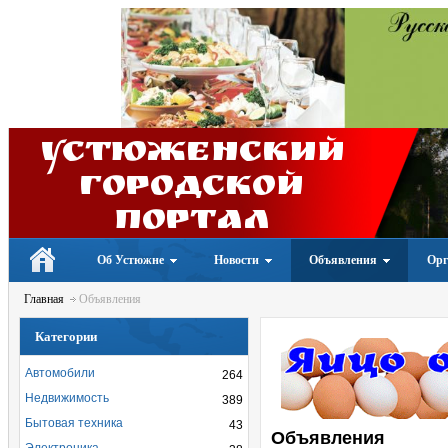
Устюженский
Городской
портал
Об Устюжне
Новости
Объявления
Орг
Главная
Объявления
Категории
Автомобили
264
Недвижимость
389
Бытовая техника
43
Объявления