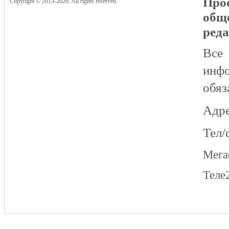
Прое
Copyright © 2013-2026. All rights reserved.
общ
реда
Все
инфо
обяз
Адре
Тел/
Мег
Теле