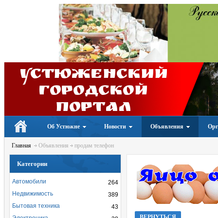
Устюженский
Городской
портал
Об Устюжне
Новости
Объявления
Орг
Главная
Объявления
продам телефон
Категории
Автомобили
264
Недвижимость
389
Бытовая техника
43
ВЕРНУТЬСЯ